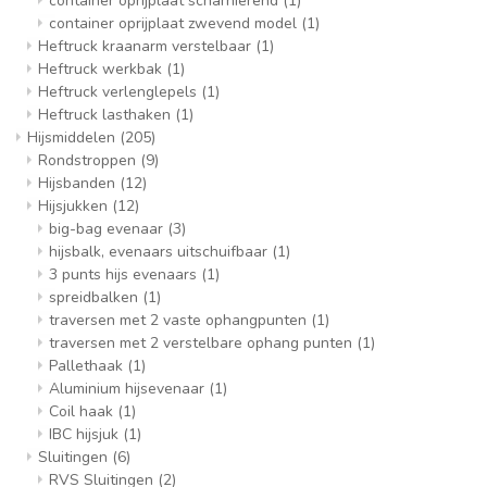
container oprijplaat scharnierend
(1)
container oprijplaat zwevend model
(1)
Heftruck kraanarm verstelbaar
(1)
Heftruck werkbak
(1)
Heftruck verlenglepels
(1)
Heftruck lasthaken
(1)
Hijsmiddelen
(205)
Rondstroppen
(9)
Hijsbanden
(12)
Hijsjukken
(12)
big-bag evenaar
(3)
hijsbalk, evenaars uitschuifbaar
(1)
3 punts hijs evenaars
(1)
spreidbalken
(1)
traversen met 2 vaste ophangpunten
(1)
traversen met 2 verstelbare ophang punten
(1)
Pallethaak
(1)
Aluminium hijsevenaar
(1)
Coil haak
(1)
IBC hijsjuk
(1)
Sluitingen
(6)
RVS Sluitingen
(2)