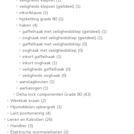
veiligheids klepset
(1)
veiligheids klepset (gietdeel)
(1)
inkortklauw
(1)
hijsketting grade 80
(1)
haken
(4)
gaffelhaak met veiligheidsklep (gietdeel)
(1)
ooghaak met veiligheidsklep (gietdeel)
(1)
gaffelhaak met veiligheidsklep
(0)
ooghaak met veiligheidsklep
(0)
inkort gaffelhaak
(1)
inkort ooghaak
(1)
veiligheids gaffelhaak
(0)
veiligheids ooghaak
(0)
aanslagbouten
(1)
aanlasogen
(1)
Delta lock componenten Grade 80
(43)
Werkbak kraan
(2)
Hijsmiddelen opbergrek
(1)
Last positionering
(4)
Lieren en Katrollen
(26)
Handlier
(3)
Elektrische wormwiellieren
(2)