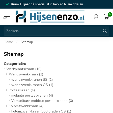
Ruim 10 jaar
dé specialist in hef- en hijsmiddelen
0
MENU
Home
/
Sitemap
Sitemap
Categorieën:
Werkplaatskraan
(10)
Wandzwenkkraan
(2)
wandzwenkkranen BS
(1)
wandzwenkkranen OS
(1)
Portaalkraan
(4)
mobiele portaalkranen
(4)
Verstelbare mobiele portaalkranen
(0)
Kolomzwenkkraan
(4)
kolomzwenkkraan 360 graden OS
(1)