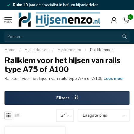
Ruim 10 jaar
dé specialist in hef- en hijsmiddelen
0
MENU
Home
/
Hijsmiddelen
/
Hijsklemmen
/
Railklemmen
Railklem voor het hijsen van rails
type A75 of A100
Railklem voor het hijsen van rails type A75 of A100
Lees meer
Filters