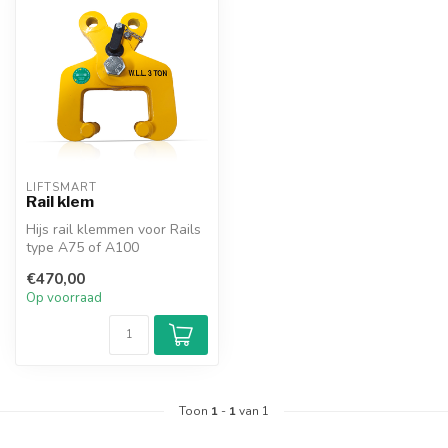
LIFTSMART
Rail klem
Hijs rail klemmen voor Rails
type A75 of A100
Capaciteit 3 ton
€470,00
Doormiddel van...
Op voorraad
Toon
1
-
1
van 1