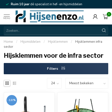
Ruim 10 jaar
dé specialist in hef- en hijsmiddelen
0
MENU
Home
/
Hijsmiddelen
/
Hijsklemmen
/
Hijsklemmen infra
sector
Hijsklemmen voor de infra sector
Filters
-10%