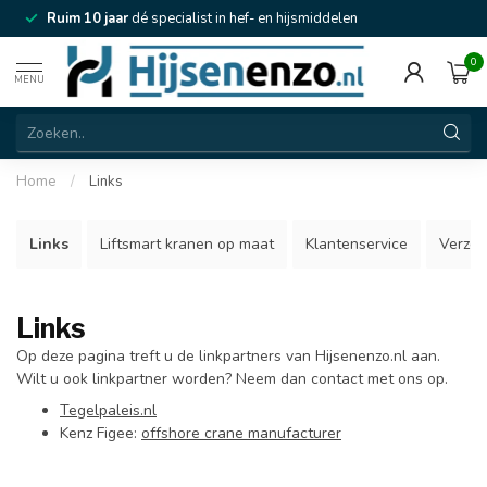
Ruim 10 jaar
dé specialist in hef- en hijsmiddelen
0
MENU
Home
/
Links
Links
Liftsmart kranen op maat
Klantenservice
Verzen
Links
Op deze pagina treft u de linkpartners van Hijsenenzo.nl aan.
Wilt u ook linkpartner worden? Neem dan contact met ons op.
Tegelpaleis.nl
Kenz Figee:
offshore crane manufacturer