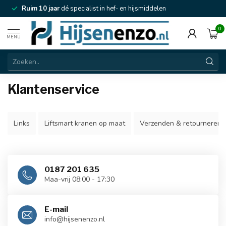
Ruim 10 jaar
dé specialist in hef- en hijsmiddelen
0
MENU
Klantenservice
Links
Liftsmart kranen op maat
Verzenden & retourneren
0187 201 635
Maa-vrij 08:00 - 17:30
E-mail
info@hijsenenzo.nl