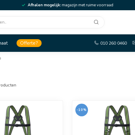
Afhalen mogelijk:
magazijn met ruime voorraad
maat
Offerte?
010 260 0460
s
roducten
-10%