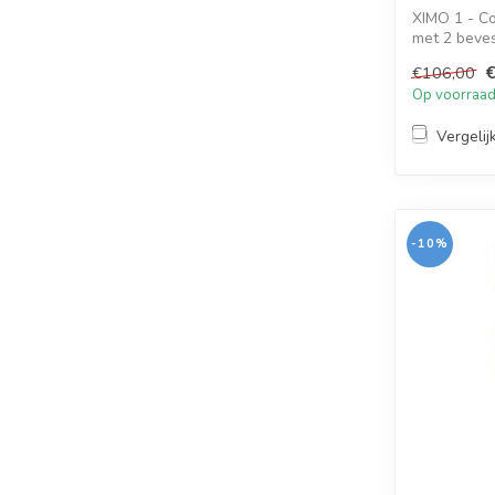
XIMO 1 - Co
met 2 beve
€
€106,00
Op voorraa
Vergelij
-10%