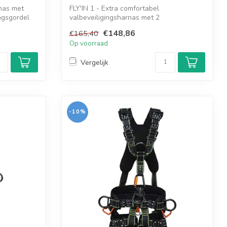
rnas met
FLY'IN 1 - Extra comfortabel
ngsgordel
valbeveiligingsharnas met 2
bevestigingspunten
€148,86
€165,40
Op voorraad
Vergelijk
-10%