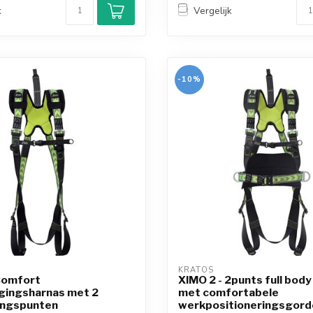
k
Vergelijk
-10%
KRATOS
Comfort
XIMO 2 - 2punts full body
igingsharnas met 2
met comfortabele
ingspunten
werkpositioneringsgord