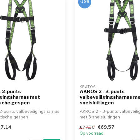
-10%
KRATOS
- 2-punts
AKROS 2 - 3-punts
igingsharnas met
valbeveiligingsharnas me
sche gespen
snelsluitingen
-punts valbeveiligingsharnas
AKROS 2 - 3-punts valbeveili
tische gespen
met 3 snelsluitingen
7,14
€69,57
€77,30
d
Op voorraad