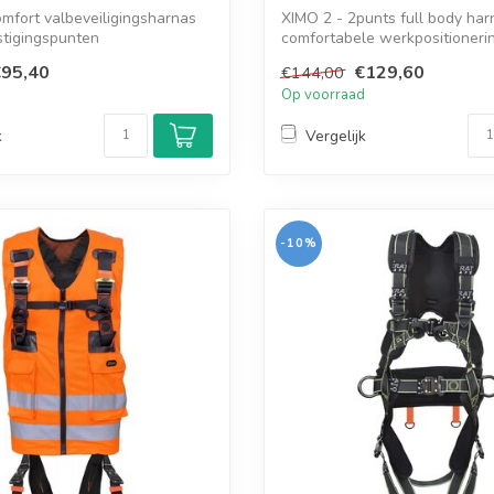
mfort valbeveiligingsharnas
XIMO 2 - 2punts full body ha
stigingspunten
comfortabele werkpositioneri
95,40
€129,60
€144,00
d
Op voorraad
k
Vergelijk
-10%