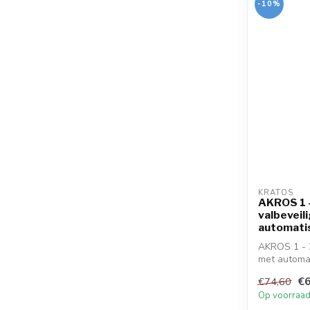
-10%
KRATOS
AKROS 1 
valbeveil
automati
AKROS 1 - 2
met automa
€6
€74,60
Op voorraa