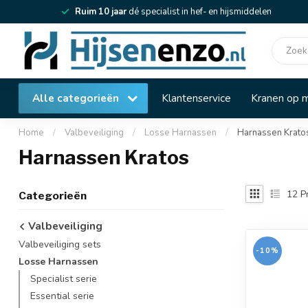
Ruim 10 jaar
dé specialist in hef- en hijsmiddelen
Alle categorieën
Klantenservice
Kranen op 
Home
/
Valbeveiliging
/
Losse Harnassen
/
Harnassen Krato
Harnassen Kratos
12
P
Categorieën
Valbeveiliging
Valbeveiliging sets
-10%
Losse Harnassen
Specialist serie
Essential serie