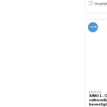
Vergelij
-10%
KRATOS
XIMO 1 - 
valbeveil
bevestig