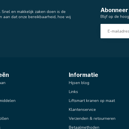
Abonneer 
t. Snel en makkelijk zaken doen is de
Blijf op de hoo
n aan dat onze bereikbaarheid, hoe wij
eën
Informatie
aan
Hijsen blog
Links
middelen
Liftsmart kranen op maat
Klantenservice
ollen
Verzenden & retourneren
s
Betaalmethoden