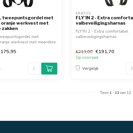
KRATOS
, tweepuntsgordel met
FLY'IN 2 - Extra comfort
 oranje werkvest met
valbeveiligingsharnas
 zakken
FLY'IN 2 - Extra comfortabel
tweepuntsgordel met
valbeveiligingsharnas
oranje werkvest met meerdere
€175,95
€191,70
€213,00
d
Op voorraad
k
Vergelijk
Toon
1
-
12
van 12