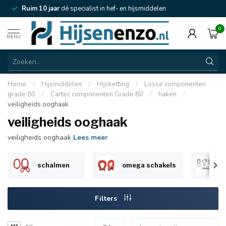
Ruim 10 jaar
dé specialist in hef- en hijsmiddelen
0
MENU
Home
/
Hijsmiddelen
/
Hijsketting
/
Losse componenten
grade 80
/
Cartec componenten Grade 80
/
haken
/
veiligheids ooghaak
veiligheids ooghaak
veiligheids ooghaak
Lees meer
schalmen
omega schakels
v
Filters