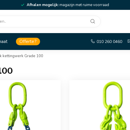
Afhalen mogelijk:
magazijn met ruime voorraad
maat
Offerte?
010 260 0460
ck kettingwerk Grade 100
 100