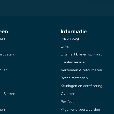
eën
Informatie
aan
Hijsen blog
Links
middelen
Liftsmart kranen op maat
Klantenservice
ollen
Verzenden & retourneren
s
Betaalmethoden
Keuringen en certificering
n Sjorren
Over ons
Portfolio
gen
Algemene voorwaarden