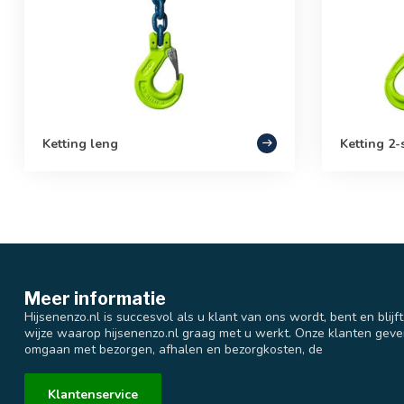
Ketting leng
Ketting 2
Meer informatie
Hijsenenzo.nl is succesvol als u klant van ons wordt, bent en blijf
wijze waarop hijsenenzo.nl graag met u werkt. Onze klanten geve
omgaan met bezorgen, afhalen en bezorgkosten, de
Klantenservice