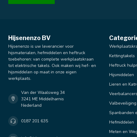
Hijsenenzo BV
Categori
Hijsenenzo is uw leverancier voor
Werkplaatskr
hijsmaterialen, hefmiddelen en heftruck
Kettingtakels
toebehoren: van complete werkplaatskraan
Heftruck hulp
tot elektrische takels. Ook maken wij hef- en
hijsmiddelen op maat in onze eigen
Hijsmiddelen
werkplaats.
Lieren en Katr
Van der Waalsweg 34
Veerbalancer
3241 ME Middelharnis
Valbeveiliging
Nederland
Spanbanden e
0187 201 635
Hefmiddelen
Meten en We