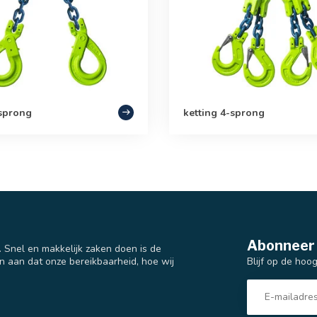
-sprong
ketting 4-sprong
Abonneer 
t. Snel en makkelijk zaken doen is de
Blijf op de hoo
n aan dat onze bereikbaarheid, hoe wij