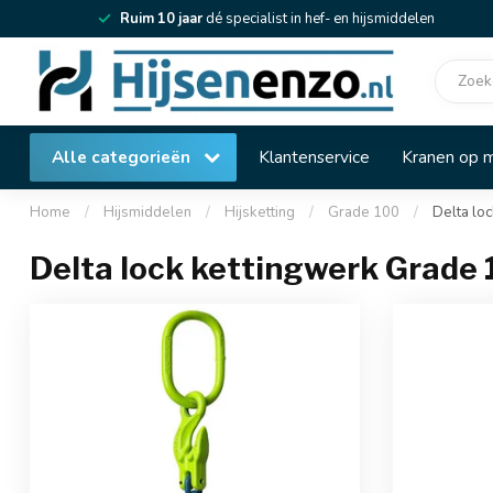
Ruim 10 jaar
dé specialist in hef- en hijsmiddelen
Alle categorieën
Klantenservice
Kranen op 
Home
/
Hijsmiddelen
/
Hijsketting
/
Grade 100
/
Delta lo
Delta lock kettingwerk Grade