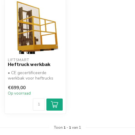
LIFTSMART
Heftruck werkbak
• CE gecertificeerde
werkbak voor heftrucks
• Inclusief beschermkooi en
€699,00
lepelbo...
Op voorraad
Toon
1
-
1
van 1