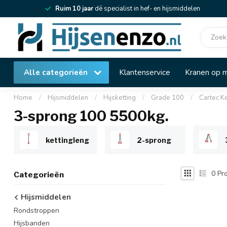
Ruim 10 jaar
dé specialist in hef- en hijsmiddelen
Alle categorieën
Klantenservice
Kranen op 
Home
/
Hijsmiddelen
/
Hijsketting
/
Grade 100
/
Cartec K
3-sprong 100 5500kg.
kettingleng
2-sprong
0
Pro
Categorieën
Hijsmiddelen
Rondstroppen
Hijsbanden