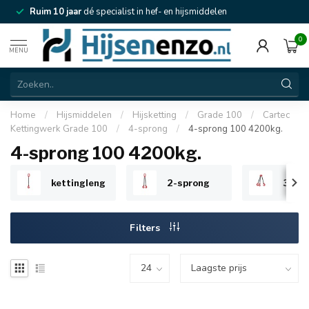
Ruim 10 jaar
dé specialist in hef- en hijsmiddelen
0
MENU
Home
/
Hijsmiddelen
/
Hijsketting
/
Grade 100
/
Cartec
Kettingwerk Grade 100
/
4-sprong
/
4-sprong 100 4200kg.
4-sprong 100 4200kg.
kettingleng
2-sprong
3-sp
Filters