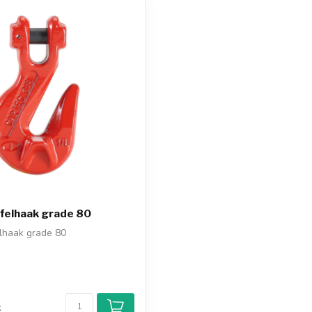
ffelhaak grade 80
elhaak grade 80
d
k