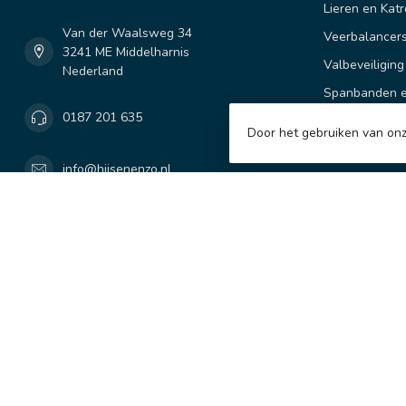
Lieren en Katr
Van der Waalsweg 34
Veerbalancer
3241 ME Middelharnis
Valbeveiliging
Nederland
Spanbanden e
0187 201 635
Hefmiddelen
Door het gebruiken van onz
Meten en We
info@hijsenenzo.nl