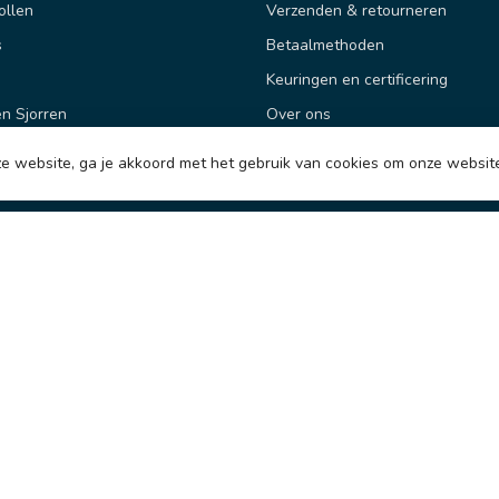
ollen
Verzenden & retourneren
s
Betaalmethoden
Keuringen en certificering
n Sjorren
Over ons
Portfolio
e website, ga je akkoord met het gebruik van cookies om onze websit
gen
Algemene voorwaarden
Disclaimer
Privacy Policy
Montage
Offerte aanvragen
© Copyright 2026 Hijsenenzo BV