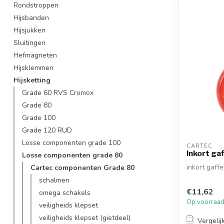
Rondstroppen
Hijsbanden
Hijsjukken
Sluitingen
Hefmagneten
Hijsklemmen
Hijsketting
Grade 60 RVS Cromox
Grade 80
Grade 100
Grade 120 RUD
Losse componenten grade 100
CARTEC
Inkort ga
Losse componenten grade 80
inkort gaff
Cartec componenten Grade 80
schalmen
€11,62
omega schakels
Op voorraa
veiligheids klepset
veiligheids klepset (gietdeel)
Vergelij