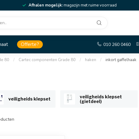
Afhalen mogelijk:
magazijn met ruime voorraad
maat
Offerte?
010 260 0460
de 80
/
Cartec componenten Grade 80
/
haken
/
inkort gaffelhaak
veiligheids klepset
veiligheids klepset
(gietdeel)
ducten