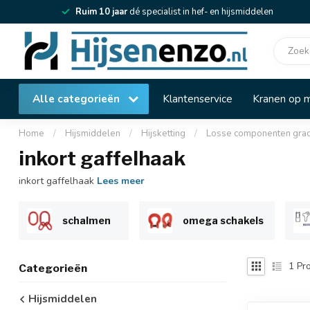
Ruim 10 jaar
dé specialist in hef- en hijsmiddelen
Alle categorieën
Klantenservice
Kranen op 
Home
/
Hijsmiddelen
/
Hijsketting
/
Losse componenten gra
inkort gaffelhaak
inkort gaffelhaak
Lees meer
schalmen
omega schakels
1
Pro
Categorieën
Hijsmiddelen