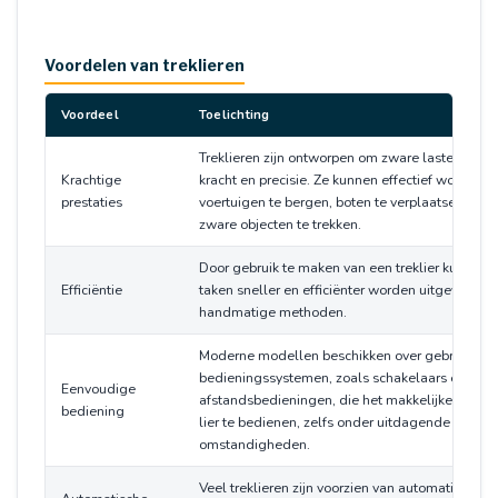
Voordelen van treklieren
Voordeel
Toelichting
Treklieren zijn ontworpen om zware lasten te tr
Krachtige
kracht en precisie. Ze kunnen effectief worden 
prestaties
voertuigen te bergen, boten te verplaatsen of a
zware objecten te trekken.
Door gebruik te maken van een treklier kunnen 
Efficiëntie
taken sneller en efficiënter worden uitgevoerd 
handmatige methoden.
Moderne modellen beschikken over gebruiksvrie
bedieningssystemen, zoals schakelaars en
Eenvoudige
afstandsbedieningen, die het makkelijker mak
bediening
lier te bedienen, zelfs onder uitdagende
omstandigheden.
Veel treklieren zijn voorzien van automatische f