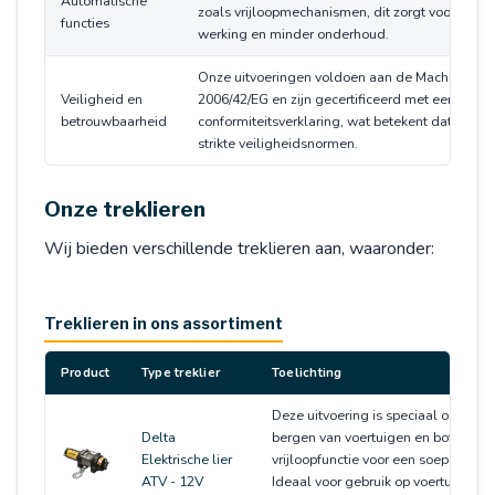
Automatische
zoals vrijloopmechanismen, dit zorgt voor een 
functies
werking en minder onderhoud.
Onze uitvoeringen voldoen aan de Machinerichtl
Veiligheid en
2006/42/EG en zijn gecertificeerd met een CE-
betrouwbaarheid
conformiteitsverklaring, wat betekent dat ze vo
strikte veiligheidsnormen.
Onze treklieren
Wij bieden verschillende treklieren aan, waaronder:
Treklieren in ons assortiment
Product
Type treklier
Toelichting
Deze uitvoering is speciaal ontworp
Delta
bergen van voertuigen en boten en 
Elektrische lier
vrijloopfunctie voor een soepele wer
ATV - 12V
Ideaal voor gebruik op voertuigen 