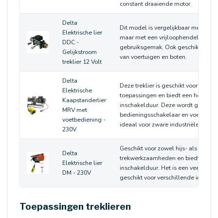
constant draaiende motor.
Delta
Dit model is vergelijkbaar met de AT
Elektrische lier
maar met een vrijloophendel voor e
DDC -
gebruiksgemak. Ook geschikt voor 
Gelijkstroom
van voertuigen en boten.
treklier 12 Volt
Delta
Deze treklier is geschikt voor industr
Elektrische
toepassingen en biedt een hoge
Kaapstanderlier
inschakelduur. Deze wordt gelever
MRV met
bedieningsschakelaar en voedingsk
voetbediening -
ideaal voor zware industriële taken.
230V
Geschikt voor zowel hijs- als
Delta
trekwerkzaamheden en biedt een h
Elektrische lier
inschakelduur. Het is een veelzijdi
DM - 230V
geschikt voor verschillende industri
Toepassingen treklieren