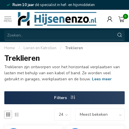
Ruim 10 jaar
dé specialist in hef- en hijsmiddelen
0
MENU
Home
/
Lieren en Katrollen
/
Treklieren
Treklieren
Treklieren zijn ontworpen voor het horizontaal verplaatsen van
lasten met behulp van een kabel of band. Ze worden veel
gebruikt in garages, werkplaatsen en de bouw.
Lees meer
Filters