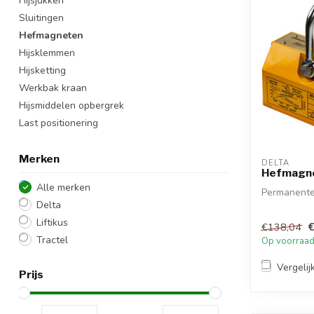
Hijsjukken
Sluitingen
Hefmagneten
Hijsklemmen
Hijsketting
Werkbak kraan
Hijsmiddelen opbergrek
Last positionering
Merken
DELTA
Hefmagn
Alle merken
Permanent
Delta
Liftikus
€138,04
Tractel
Op voorraa
Vergelij
Prijs