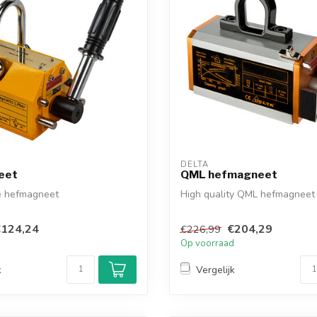
DELTA
eet
QML hefmagneet
e hefmagneet
High quality QML hefmagneet
€124,24
€204,29
€226,99
d
Op voorraad
k
Vergelijk