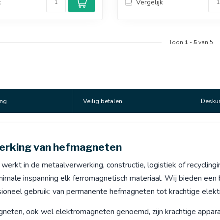
k
Vergelijk
Toon
1
-
5
van 5
ing
Veilig betalen
Deskun
erking van hefmagneten
 werkt in de metaalverwerking, constructie, logistiek of recyclingi
nimale inspanning elk ferromagnetisch materiaal. Wij bieden ee
sioneel gebruik: van permanente hefmagneten tot krachtige elekt
neten, ook wel elektromagneten genoemd, zijn krachtige apparat