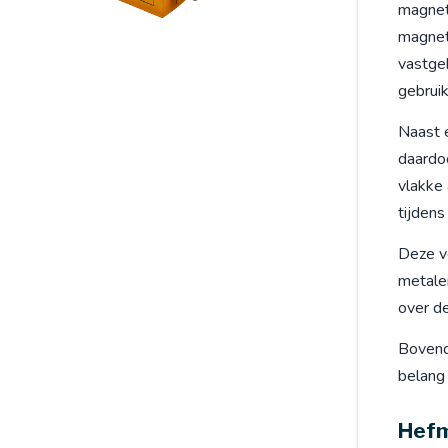
magnet
magnet
vastgeh
gebrui
Naast 
daardoo
vlakke 
tijdens
Deze v
metalen
over de
Bovend
belang 
Hefm