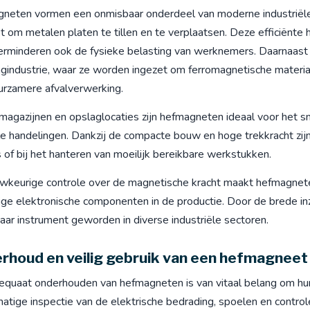
neten vormen een onmisbaar onderdeel van moderne industriële
t om metalen platen te tillen en te verplaatsen. Deze efficiënte 
erminderen ook de fysieke belasting van werknemers. Daarnaast
ngindustrie, waar ze worden ingezet om ferromagnetische materia
urzamere afvalverwerking.
magazijnen en opslaglocaties zijn hefmagneten ideaal voor het sn
e handelingen. Dankzij de compacte bouw en hoge trekkracht zijn
 of bij het hanteren van moeilijk bereikbare werkstukken.
wkeurige controle over de magnetische kracht maakt hefmagneten
ge elektronische componenten in de productie. Door de brede inz
ar instrument geworden in diverse industriële sectoren.
rhoud en veilig gebruik van een hefmagneet
equaat onderhouden van hefmagneten is van vitaal belang om hun 
tige inspectie van de elektrische bedrading, spoelen en controle