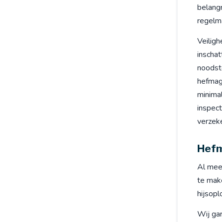
belangr
regelma
Veiligh
inschat
noodst
hefmagn
minimal
inspect
verzek
Hefm
Al meer
te mak
hijsopl
Wij ga