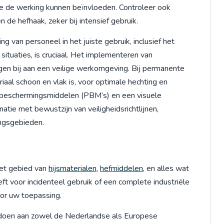
 die de werking kunnen beïnvloeden. Controleer ook
de hefhaak, zeker bij intensief gebruik.
g van personeel in het juiste gebruik, inclusief het
situaties, is cruciaal. Het implementeren van
gen bij aan een veilige werkomgeving. Bij permanente
iaal schoon en vlak is, voor optimale hechting en
jke beschermingsmiddelen (PBM’s) en een visuele
tie met bewustzijn van veiligheidsrichtlijnen,
ingsgebieden.
et gebied van
hijsmaterialen
,
hefmiddelen
, en alles wat
ft voor incidenteel gebruik of een complete industriële
voor uw toepassing.
oldoen aan zowel de Nederlandse als Europese