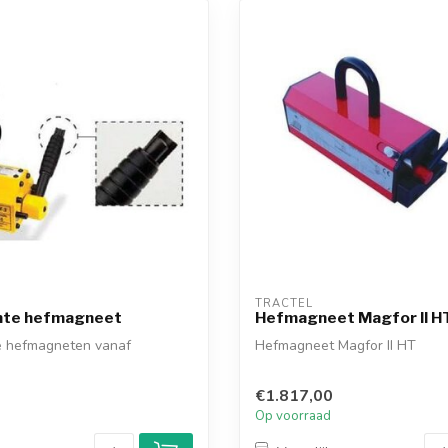
TRACTEL
nte hefmagneet
Hefmagneet Magfor II H
 hefmagneten vanaf
Hefmagneet Magfor II HT
€1.817,00
d
Op voorraad