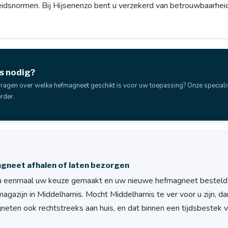
heidsnormen. Bij Hijsenenzo bent u verzekerd van betrouwbaarhe
s nodig?
vragen over welke hefmagneet geschikt is voor uw toepassing? Onze speciali
rder.
gneet afhalen of laten bezorgen
u eenmaal uw keuze gemaakt en uw nieuwe hefmagneet besteld? 
magazijn in Middelharnis. Mocht Middelharnis te ver voor u zijn, 
neten ook rechtstreeks aan huis, en dat binnen een tijdsbestek 