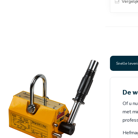
Vergelij
Snelle lever
De w
Of u nu
met mi
profes
Hefmag