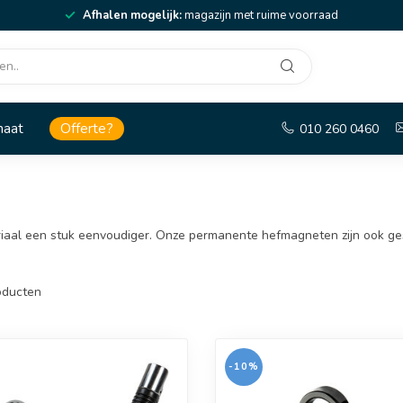
Afhalen mogelijk:
magazijn met ruime voorraad
maat
Offerte?
010 260 0460
iaal een stuk eenvoudiger. Onze permanente hefmagneten zijn ook ges
ducten
-10%