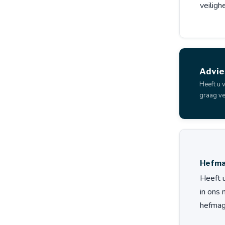
veilig
Advie
Heeft u 
graag ve
Hefma
Heeft 
in ons 
hefmag