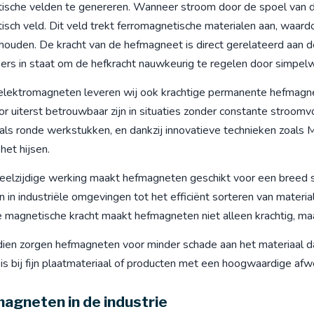
ische velden te genereren. Wanneer stroom door de spoel van d
isch veld. Dit veld trekt ferromagnetische materialen aan, waar
ouden. De kracht van de hefmagneet is direct gerelateerd aan d
kers in staat om de hefkracht nauwkeurig te regelen door simpel
elektromagneten leveren wij ook krachtige permanente hefmagne
r uiterst betrouwbaar zijn in situaties zonder constante stroomv
als ronde werkstukken, en dankzij innovatieve technieken zoals M
 het hijsen.
eelzijdige werking maakt hefmagneten geschikt voor een breed sc
 in industriële omgevingen tot het efficiënt sorteren van material
 magnetische kracht maakt hefmagneten niet alleen krachtig, maar
ien zorgen hefmagneten voor minder schade aan het materiaal dan
is bij fijn plaatmateriaal of producten met een hoogwaardige afw
agneten in de industrie