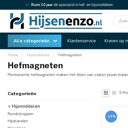
Ruim 10 jaar
dé specialist in hef- en hijsmiddelen
Alle categorieën
Klantenservice
Kranen op 
Home
/
Hijsmiddelen
/
Hefmagneten
Hefmagneten
Permanente hefmagneten maken het tillen van stalen plaat mater
5
Pro
Categorieën
Hijsmiddelen
Rondstroppen
-10%
Hijsbanden