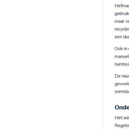
Hefmag
gebruik
maar v
recycli
een du
Ook in 
manuel
ruimtes
De nau
gevoeli
onmisba
Onde
Het ad
Regelma