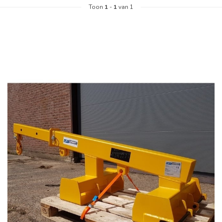
Toon
1
-
1
van 1