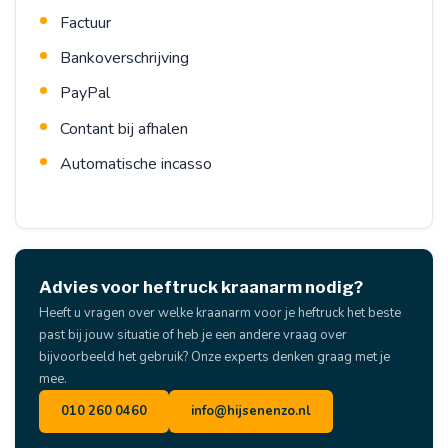
Factuur
Bankoverschrijving
PayPal
Contant bij afhalen
Automatische incasso
Advies voor heftruck kraanarm nodig?
Heeft u vragen over welke kraanarm voor je heftruck het beste
past bij jouw situatie of heb je een andere vraag over
bijvoorbeeld het gebruik? Onze experts denken graag met je
mee.
010 260 0460
info@hijsenenzo.nl