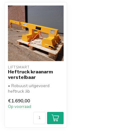
LIFTSMART
Heftruck kraanarm
verstelbaar
• Robuust uitgevoerd
heftruck Jib
• Borging achter de heftruck
€1.690,00
lepels
Op voorraad
• Verste...