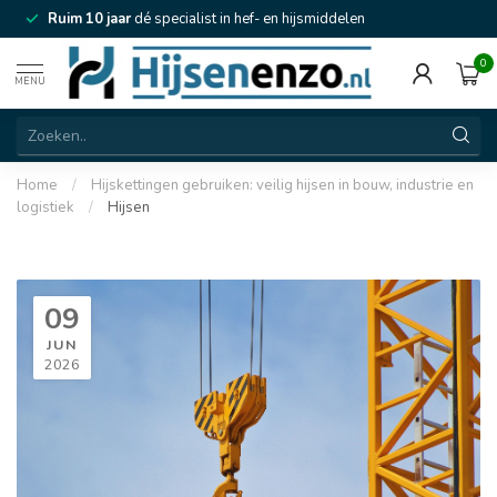
Ruim 10 jaar
dé specialist in hef- en hijsmiddelen
0
MENU
Home
/
Hijskettingen gebruiken: veilig hijsen in bouw, industrie en
logistiek
/
Hijsen
09
JUN
2026