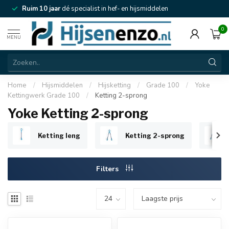
Ruim 10 jaar
dé specialist in hef- en hijsmiddelen
0
MENU
Home
/
Hijsmiddelen
/
Hijsketting
/
Grade 100
/
Yoke
Kettingwerk Grade 100
/
Ketting 2-sprong
Yoke Ketting 2-sprong
Ketting leng
Ketting 2-sprong
Filters