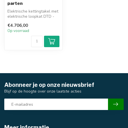
parten
Elektrische kettingtakel met
elektrische loopkat DTD -
5000kg. - dubbele snelhe...
€4.706,00
Op voorraad
Abonneer je op onze nieuwsbrief
Blijf op de hoogte over onze laatste acties
Meer informatie