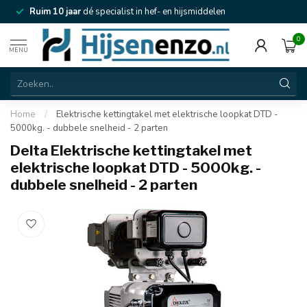
Ruim 10 jaar
dé specialist in hef- en hijsmiddelen
0
MENU
Home
/
Elektrische kettingtakel met elektrische loopkat DTD -
5000kg. - dubbele snelheid - 2 parten
Delta Elektrische kettingtakel met
elektrische loopkat DTD - 5000kg. -
dubbele snelheid - 2 parten