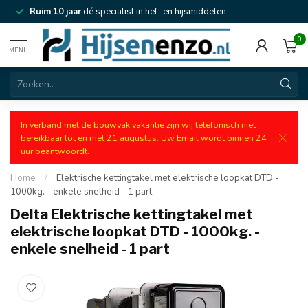
Ruim 10 jaar
dé specialist in hef- en hijsmiddelen
0
MENU
In verband met de bouwvak vakantie zijn wij telefonisch niet
bereikbaar tot en met 21 augustus. Uw Email wordt binnen 24
uur beantwoordt.
Home
/
Elektrische kettingtakel met elektrische loopkat DTD -
1000kg. - enkele snelheid - 1 part
Delta Elektrische kettingtakel met
elektrische loopkat DTD - 1000kg. -
enkele snelheid - 1 part