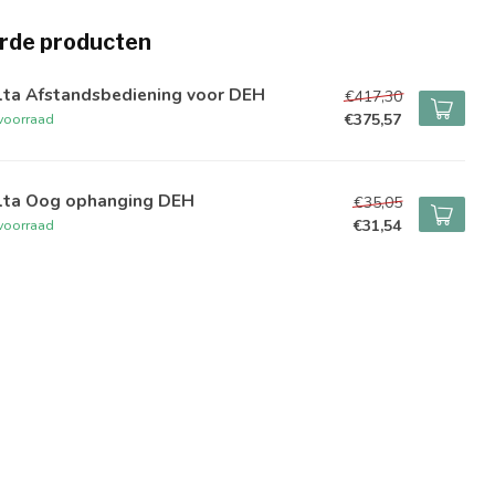
rde producten
lta Afstandsbediening voor DEH
€417,30
€375,57
voorraad
lta Oog ophanging DEH
€35,05
€31,54
voorraad