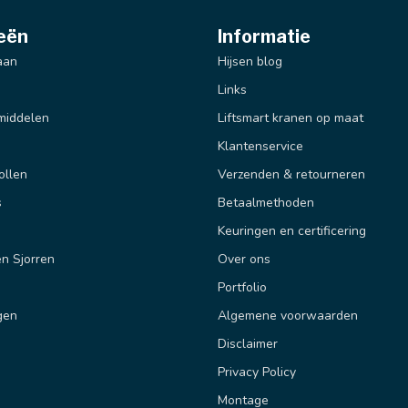
eën
Informatie
aan
Hijsen blog
Links
middelen
Liftsmart kranen op maat
Klantenservice
ollen
Verzenden & retourneren
s
Betaalmethoden
Keuringen en certificering
n Sjorren
Over ons
Portfolio
gen
Algemene voorwaarden
Disclaimer
Privacy Policy
Montage