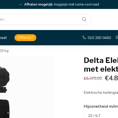
Afhalen mogelijk:
magazijn met ruime voorraad
maat
Offerte?
010 260 0460
00 kg.
Delta Ele
met elekt
€4.
€5.370,00
Elektrische kettingt
Hijssnelheid m/m