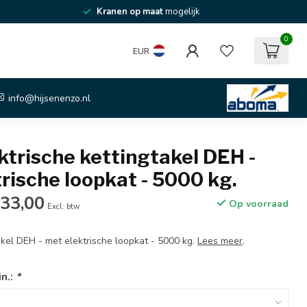
Kranen op maat
mogelijk
0
EUR
info@hijsenenzo.nl
ktrische kettingtakel DEH -
rische loopkat - 5000 kg.
833,00
Op voorraad
Excl. btw
akel DEH - met elektrische loopkat - 5000 kg.
Lees meer
.
in.:
*