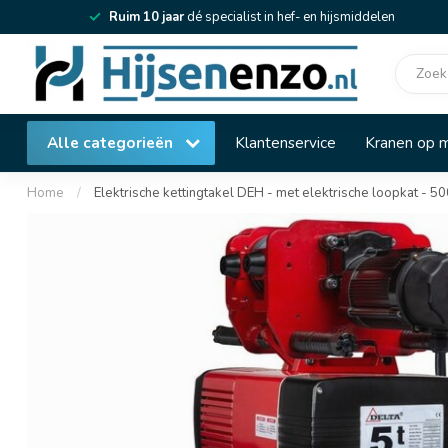
Ruim 10 jaar
dé specialist in hef- en hijsmiddelen
Alle categorieën
Klantenservice
Kranen op 
Home
/
Elektrische kettingtakel DEH - met elektrische loopkat - 50