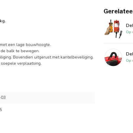
Gerelatee
kg.
De
Op 
t met een lage bouwhoogte.
 de balk te bewegen.
De
liging. Bovendien uitgerust met kantelbeveiliging.
Op 
soepele verplaatsing.
-03
5