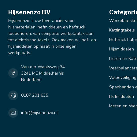
Hijsenenzo BV
Categori
Hijsenenzo is uw leverancier voor
Werkplaatskr
hijsmaterialen, hefmiddelen en heftruck
Kettingtakels
toebehoren: van complete werkplaatskraan
Heftruck hulp
tot elektrische takels. Ook maken wij hef- en
hijsmiddelen op maat in onze eigen
Hijsmiddelen
werkplaats.
Lieren en Katr
Van der Waalsweg 34
Veerbalancer
3241 ME Middelharnis
Valbeveiliging
Nederland
Spanbanden e
0187 201 635
Hefmiddelen
Meten en We
info@hijsenenzo.nl