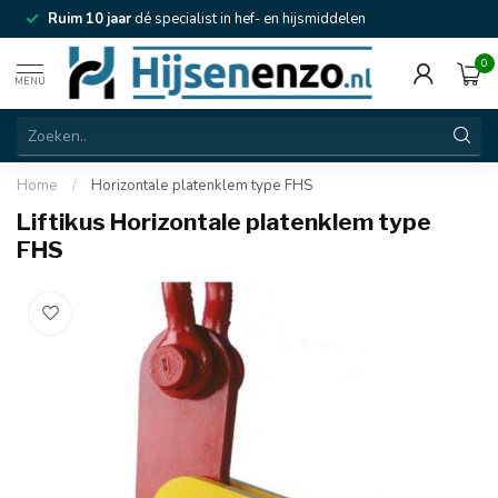
Ruim 10 jaar
dé specialist in hef- en hijsmiddelen
0
MENU
Home
/
Horizontale platenklem type FHS
Liftikus Horizontale platenklem type
FHS