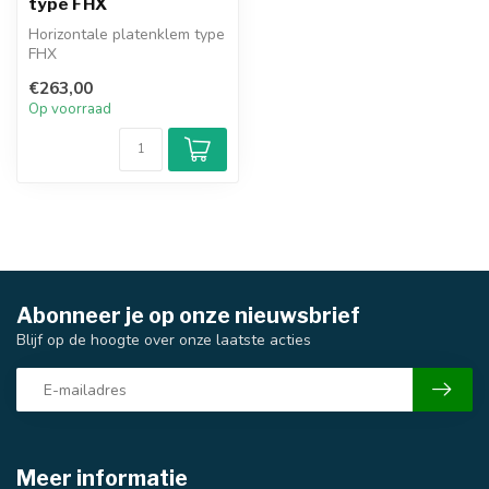
type FHX
Horizontale platenklem type
FHX
€263,00
Op voorraad
Abonneer je op onze nieuwsbrief
Blijf op de hoogte over onze laatste acties
Meer informatie