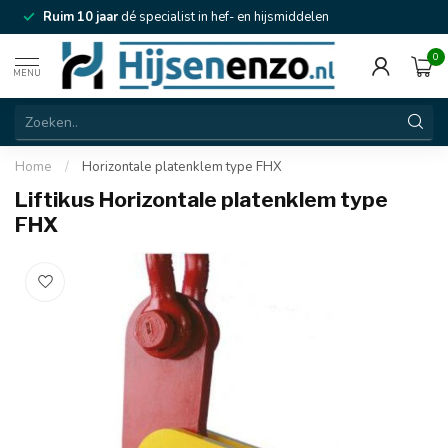
Ruim 10 jaar
dé specialist in hef- en hijsmiddelen
0
MENU
Home
/
Horizontale platenklem type FHX
Liftikus Horizontale platenklem type
FHX