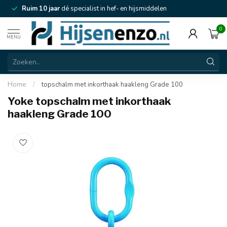
Ruim 10 jaar
dé specialist in hef- en hijsmiddelen
0
MENU
Home
/
topschalm met inkorthaak haakleng Grade 100
Yoke topschalm met inkorthaak
haakleng Grade 100