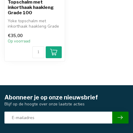
Topschalm met
inkorthaak haakleng
Grade 100
Yoke topschalm met
inkorthaak haakleng Grade
100
€35,00
Op voorraad
Abonneer je op onze nieuwsbrief
Blijf op de hoogte over onze laatste acties