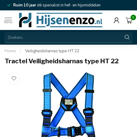
Ruim 10 jaar
dé specialist in hef- en hijsmiddelen
0
MENU
Home
/
Veiligheidsharnas type HT 22
Tractel Veiligheidsharnas type HT 22