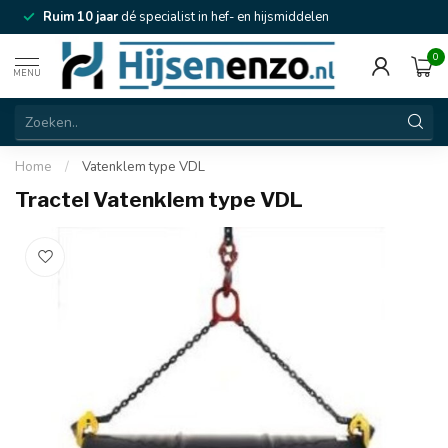
Ruim 10 jaar
dé specialist in hef- en hijsmiddelen
0
MENU
Home
/
Vatenklem type VDL
Tractel Vatenklem type VDL