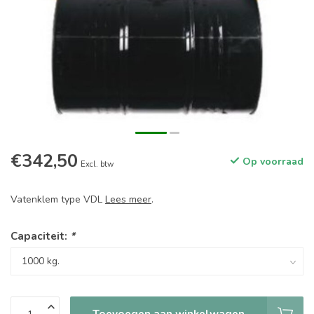
€342,50
Op voorraad
Excl. btw
Vatenklem type VDL
Lees meer
.
Capaciteit:
*
Toevoegen aan winkelwagen