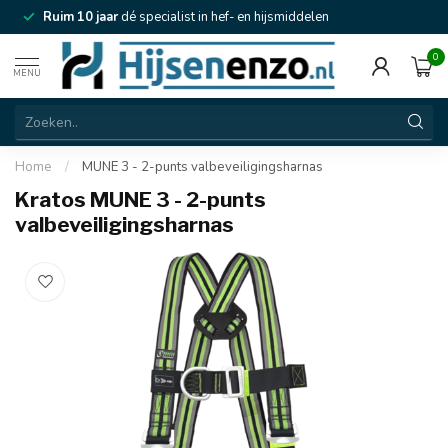
Ruim 10 jaar
dé specialist in hef- en hijsmiddelen
0
MENU
Home
/
MUNE 3 - 2-punts valbeveiligingsharnas
Kratos MUNE 3 - 2-punts
valbeveiligingsharnas