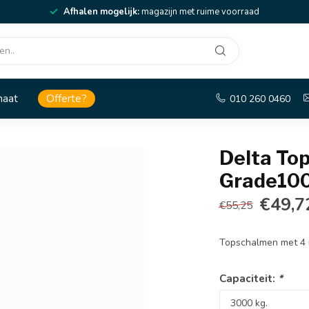
Afhalen mogelijk:
magazijn met ruime voorraad
maat
Offerte?
010 260 0460
Delta To
Grade10
€49,7
€55,25
Topschalmen met 4 
Capaciteit:
*