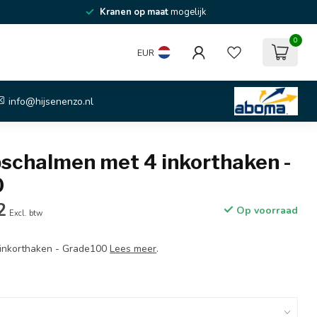
Kranen op maat
mogelijk
0
EUR
info@hijsenenzo.nl
pschalmen met 4 inkorthaken -
0
2
Op voorraad
Excl. btw
inkorthaken - Grade100
Lees meer
.