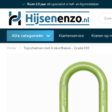
Ruim 10 jaar
dé specialist in hef- en hijsmiddelen
Alle categorieën
Klantenservice
Kranen op 
Home
/
Topschalmen met 4 inkorthaken - Grade100