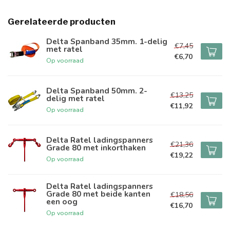
Gerelateerde producten
Delta Spanband 35mm. 1-delig
€7,45
met ratel
€6,70
Op voorraad
Delta Spanband 50mm. 2-
€13,25
delig met ratel
€11,92
Op voorraad
Delta Ratel ladingspanners
€21,36
Grade 80 met inkorthaken
€19,22
Op voorraad
Delta Ratel ladingspanners
Grade 80 met beide kanten
€18,56
een oog
€16,70
Op voorraad