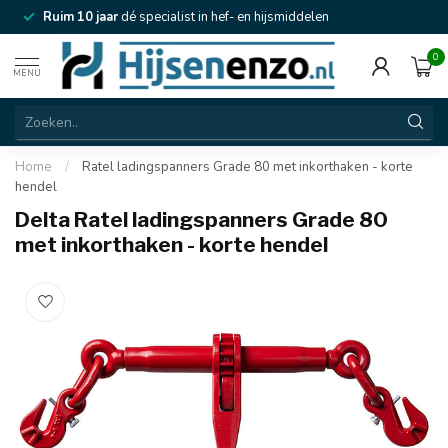
Ruim 10 jaar
dé specialist in hef- en hijsmiddelen
0
MENU
Home
/
Ratel ladingspanners Grade 80 met inkorthaken - korte
hendel
Delta Ratel ladingspanners Grade 80
met inkorthaken - korte hendel