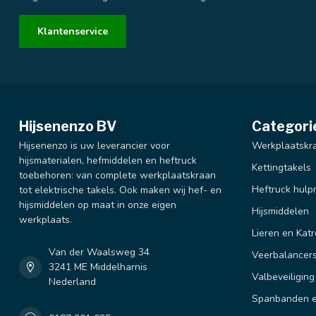
Klantenservice
Hijsenenzo BV
Categori
Hijsenenzo is uw leverancier voor
Werkplaatskr
hijsmaterialen, hefmiddelen en heftruck
Kettingtakels
toebehoren: van complete werkplaatskraan
Heftruck hulp
tot elektrische takels. Ook maken wij hef- en
hijsmiddelen op maat in onze eigen
Hijsmiddelen
werkplaats.
Lieren en Katr
Van der Waalsweg 34
Veerbalancer
3241 ME Middelharnis
Valbeveiliging
Nederland
Spanbanden e