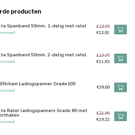
rde producten
lta Spanband 50mm. 1-delig met ratel
€13,35
€12,01
voorraad
lta Spanband 50mm. 2-delig met ratel
€13,25
€11,92
voorraad
LERchain Ladingspanner Grade100
€39,00
voorraad
lta Ratel ladingspanners Grade 80 met
€21,36
orthaken
€19,22
voorraad