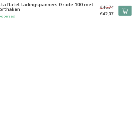
lta Ratel ladingspanners Grade 100 met
€46,74
orthaken
€42,07
voorraad