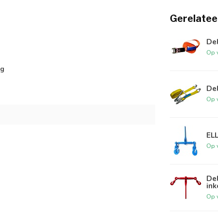
Gerelatee
De
Op 
ng
De
Op 
EL
Op 
De
ink
Op 