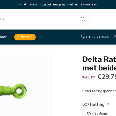
Afhalen mogelijk:
magazijn met ruime voorraad
maat
Offerte?
010 260 0460
g
Delta Ra
met beid
€29,7
€33,10
Ratel ladingspanne
LC / Ketting:
*