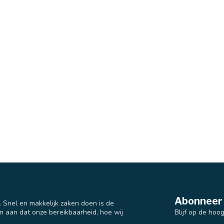
Abonneer 
t. Snel en makkelijk zaken doen is de
Blijf op de hoo
n aan dat onze bereikbaarheid, hoe wij