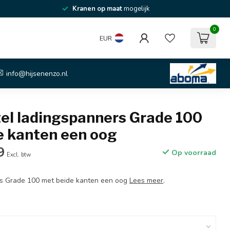
Kranen op maat
mogelijk
0
EUR
info@hijsenenzo.nl
tel ladingspanners Grade 100
e kanten een oog
9
Op voorraad
Excl. btw
rs Grade 100 met beide kanten een oog
Lees meer
.