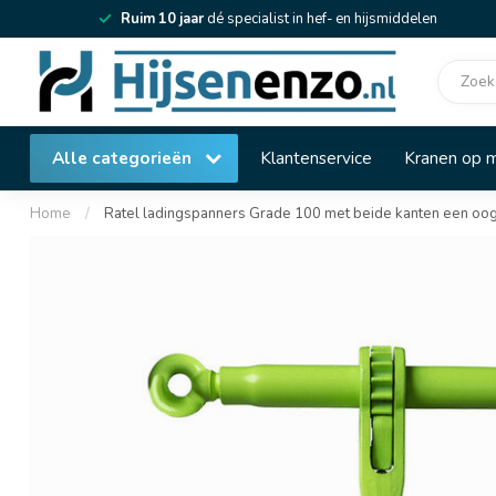
Ruim 10 jaar
dé specialist in hef- en hijsmiddelen
Alle categorieën
Klantenservice
Kranen op 
Home
/
Ratel ladingspanners Grade 100 met beide kanten een oo