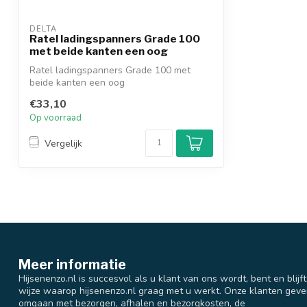
DELTA
Ratel ladingspanners Grade 100
met beide kanten een oog
Ratel ladingspanners Grade 100 met
beide kanten een oog
€33,10
Op voorraad
Vergelijk
Meer informatie
Hijsenenzo.nl is succesvol als u klant van ons wordt, bent en blijf
wijze waarop hijsenenzo.nl graag met u werkt. Onze klanten geve
omgaan met bezorgen, afhalen en bezorgkosten, de