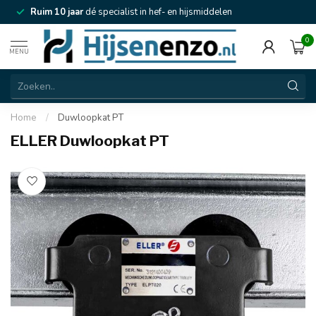
Ruim 10 jaar
dé specialist in hef- en hijsmiddelen
0
MENU
Home
/
Duwloopkat PT
ELLER Duwloopkat PT