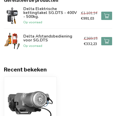
Gerelateerde producten
Delta Elektrische
kettingtakel SG.DTS - 400V
€1.101,14
- 500kg.
€991,03
Op voorraad
Delta Afstandsbediening
€369,15
voor SG.DTS
€332,23
Op voorraad
Recent bekeken