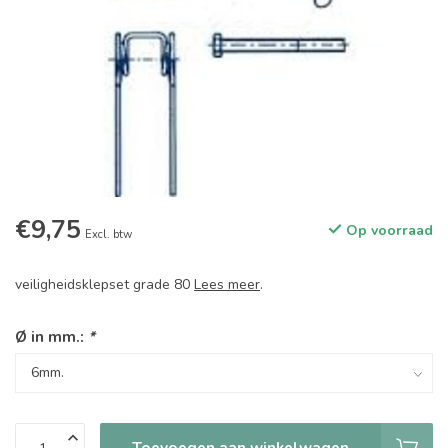
€9,75
Op voorraad
Excl. btw
veiligheidsklepset grade 80
Lees meer
.
Ø in mm.:
*
Toevoegen aan winkelwagen