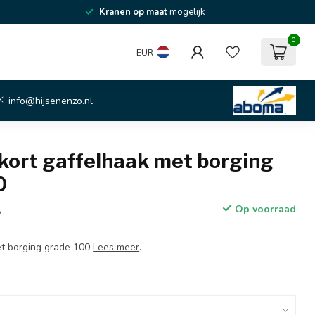
Kranen op maat
mogelijk
0
EUR
info@hijsenenzo.nl
kort gaffelhaak met borging
0
Op voorraad
w
et borging grade 100
Lees meer
.