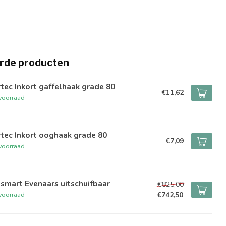
rde producten
tec Inkort gaffelhaak grade 80
€11,62
voorraad
tec Inkort ooghaak grade 80
€7,09
voorraad
tsmart Evenaars uitschuifbaar
€825,00
€742,50
voorraad