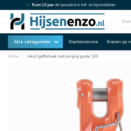
Ruim 10 jaar
dé specialist in hef- en hijsmiddelen
Alle categorieën
Klantenservice
Kranen op 
Home
/
inkort gaffelhaak met borging grade 100