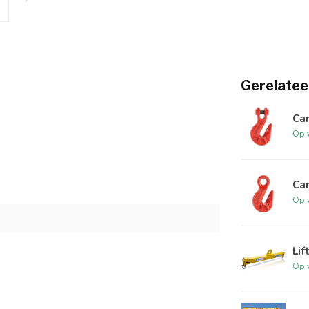
Gerelatee
Car
Op 
Car
Op 
Lif
Op 