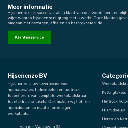
Meer informatie
Hijsenenzo.nl is succesvol als u klant van ons wordt, bent en blijf
wijze waarop hijsenenzo.nl graag met u werkt. Onze klanten geve
omgaan met bezorgen, afhalen en bezorgkosten, de
Klantenservice
Hijsenenzo BV
Categori
Hijsenenzo is uw leverancier voor
Werkplaatskr
hijsmaterialen, hefmiddelen en heftruck
Kettingtakels
toebehoren: van complete werkplaatskraan
Heftruck hulp
tot elektrische takels. Ook maken wij hef- en
hijsmiddelen op maat in onze eigen
Hijsmiddelen
werkplaats.
Lieren en Katr
Van der Waalsweg 34
Veerbalancer