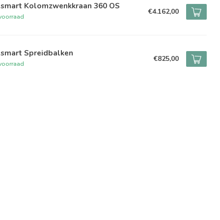
ftsmart Kolomzwenkkraan 360 OS
€4.162,00
voorraad
tsmart Spreidbalken
€825,00
voorraad