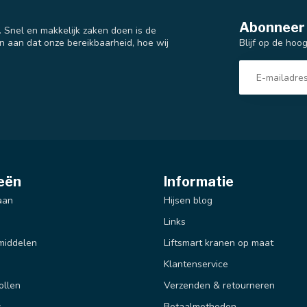
Abonneer 
t. Snel en makkelijk zaken doen is de
Blijf op de hoo
n aan dat onze bereikbaarheid, hoe wij
eën
Informatie
aan
Hijsen blog
Links
middelen
Liftsmart kranen op maat
Klantenservice
ollen
Verzenden & retourneren
s
Betaalmethoden