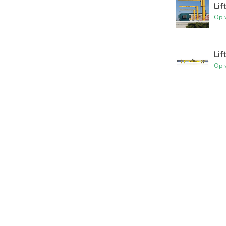
Li
Op 
Lif
Op 