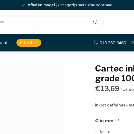
Afhalen mogelijk:
magazijn met ruime voorraad
maat
Offerte?
010 260 0460
Cartec in
grade 10
€13,69
Excl. bt
inkort gaffelhaak m
Ø in mm.:
*