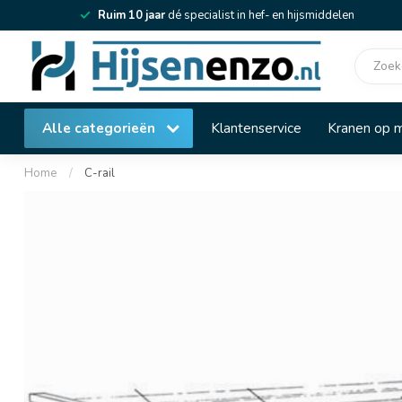
Ruim 10 jaar
dé specialist in hef- en hijsmiddelen
Alle categorieën
Klantenservice
Kranen op 
Home
/
C-rail