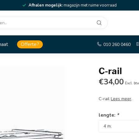
Afhalen mogelijk:
magazijn met ruime voorraad
maat
Offerte?
010 260 0460
C-rail
€34,00
Excl. bt
C-rail
Lees meer
.
lengte:
*